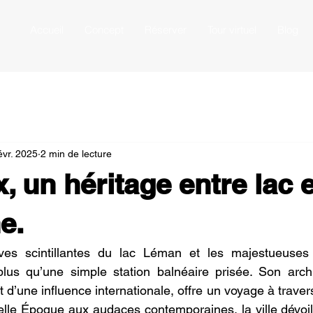
Accueil
Concept
Réserver
Tour virtuel
Blog
évr. 2025
2 min de lecture
, un héritage entre lac e
e.
ves scintillantes du lac Léman et les majestueuses 
lus qu’une simple station balnéaire prisée. Son archit
et d’une influence internationale, offre un voyage à travers
lle Époque aux audaces contemporaines, la ville dévoil