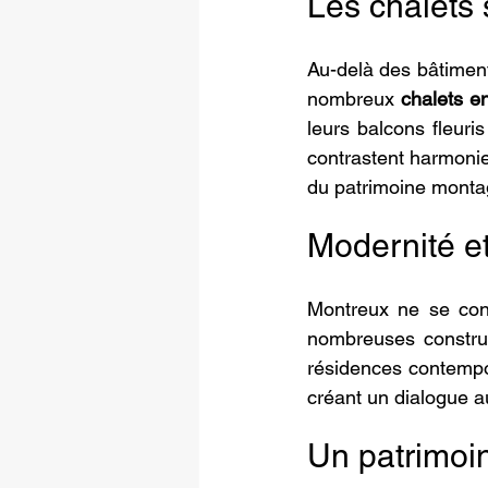
Les chalets 
Au-delà des bâtiment
nombreux 
chalets en
leurs balcons fleuris
contrastent harmonie
du patrimoine monta
Modernité et
Montreux ne se cont
nombreuses construc
résidences contempo
créant un dialogue a
Un patrimoine