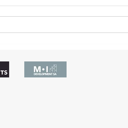
Montreux en 2040 ? Une
Les 
métamorphose immobilière
Some
entre luxe et innovation
Com
pour
l'in