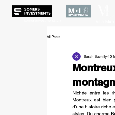
somersinvestments.ch
All Posts
Sarah Buchilly
10 f
Montreux
montagn
Nichée entre les ri
Montreux est bien p
d’une histoire riche 
styles. Du charme Be