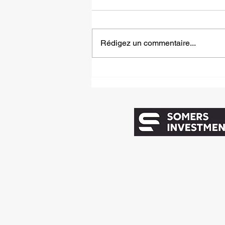
Rédigez un commentaire...
La villa Mira, douceur d’un
havre serein : vision pour
vivre en harmonie avec la
nature