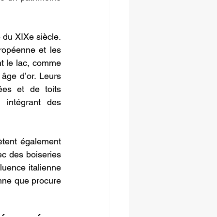
 du XIXe siècle. 
uropéenne et les 
t le lac, comme 
âge d’or. Leurs 
es et de toits 
 intégrant des 
ètent également 
c des boiseries 
luence italienne 
nne que procure 